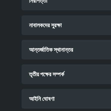
নিরাপত্তা
যখন প্রযোজ্য আইনের অধীনে উদ্দেশ্য অর্জনের জন্য প্রয়োজ
বিচার ব্যবস্থার জন্য, আদালতের সিদ্ধান্ত কার্যকর করা বা অ
নাবালকদের সুরক্ষা
জীবনের, স্বাস্থ্য বা অন্যান্য গুরুত্বপূর্ণ স্বার্থ রক্ষার জন্য য
বৈধ অধিকার এবং স্বার্থ পরিচালনা করার জন্য বা সামাজিকভাবে গু
পরিসংখ্যান বা গবেষণার উদ্দেশ্যে, যদি ডেটা অ্যানোনিমাইজড হয়,
যখন ডেটা জনসাধারণের কাছে সরবরাহ করা হয়েছে।
যখন স্থানীয় আইনের অধীনে প্রকাশ বা প্রকাশের জন্য প্রয়
আন্তর্জাতিক স্থানান্তর
তৃতীয় পক্ষের সম্পর্ক
আইনি ঘোষণা