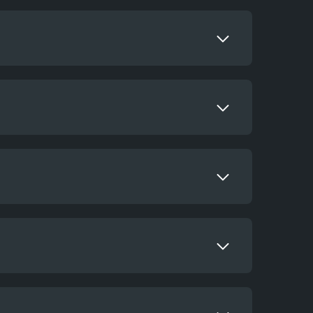
ক্ষ। যদি প্রতিনিধির মাধ্যমে প্রদান করা হয়, তবে প্রতিনিধির 