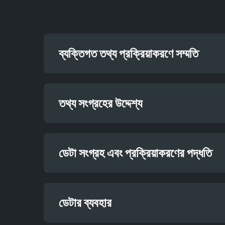
ব্যক্তিগত তথ্য প্রক্রিয়াকরণে সম্মতি
তথ্য সংগ্রহের উদ্দেশ্য
ডেটা সংগ্রহ এবং প্রক্রিয়াকরণের পদ্ধতি
লিখিতভাবে
ডেটার ব্যবহার