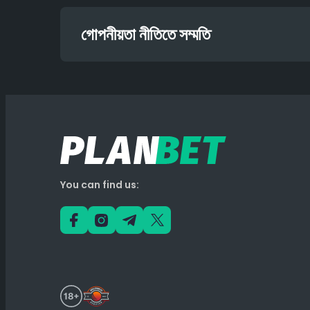
গোপনীয়তা নীতিতে সম্মতি
You can find us: